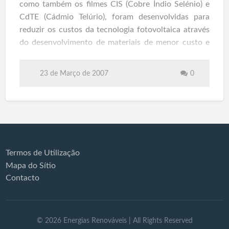
como também os filmes CIS (Cobre Índio Selénio) e
CdTE (Cádmio Telúrio), foram desenvolvidas para
reduzir os custos da tecnologia fotovoltaica através
do desenvolvimento de materiais de menor custo e
com processos produtivos mais eficientes. (SPES,
2006)
23 de Março de 2007
0
Painéis Solares Fotovoltaicos
Read more
Termos de Utilização
Mapa do Sítio
Contacto
©
2026
Energias Renováveis
| All Rights Reserved