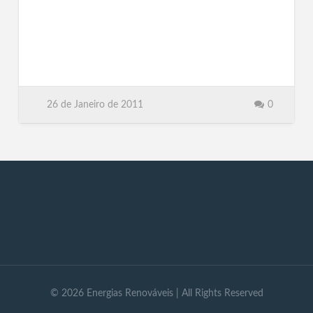
26 de Janeiro de 2011
0
©
2026
Energias Renováveis
| All Rights Reserved