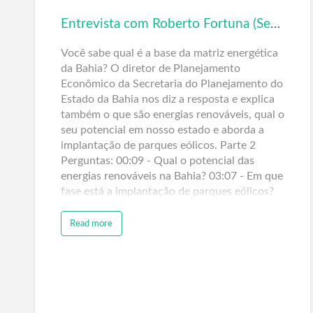
Entrevista com Roberto Fortuna (Seplan/BA) – Matriz Energética e Energias Renováveis – Parte 2
Você sabe qual é a base da matriz energética
da Bahia? O diretor de Planejamento
Econômico da Secretaria do Planejamento do
Estado da Bahia nos diz a resposta e explica
também o que são energias renováveis, qual o
seu potencial em nosso estado e aborda a
implantação de parques eólicos. Parte 2
Perguntas: 00:09 - Qual o potencial das
energias renováveis na Bahia? 03:07 - Em que
fase está a implantação de parques eólicos?
Read more