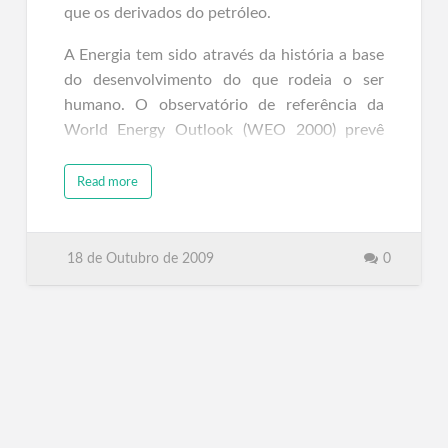
que os derivados do petróleo.
A Energia tem sido através da história a base
do desenvolvimento do que rodeia o ser
humano. O observatório de referência da
World Energy Outlook (WEO 2000) prevê
que a necessidade de Energia Alternativa
Renovável crescerá 2,3 % ao ano, ao longo
Read more
dos próximos 20 anos, portanto, acima do
crescimento médio da necessidade geral de
energia. Para uma escolha acertada de uma
18 de Outubro de 2009
0
Energia Alternativa para quando seja
aplicada, vários aspectos devem se…