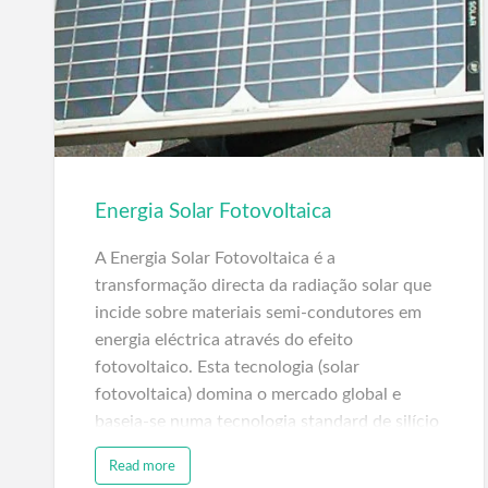
Energia Solar Fotovoltaica
A Energia Solar Fotovoltaica é a
transformação directa da radiação solar que
incide sobre materiais semi-condutores em
energia eléctrica através do efeito
fotovoltaico. Esta tecnologia (solar
fotovoltaica) domina o mercado global e
baseia-se numa tecnologia standard de silício
cristalino (mono e multicristalina). A primeira
Read more
célula fotovoltaica, de silício monocristalino,