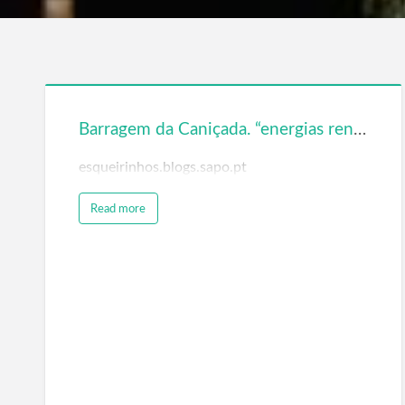
Barragem da Caniçada. “energias renováveis ” “energia eléctrica” “ambiente”
esqueirinhos.blogs.sapo.pt
Read more