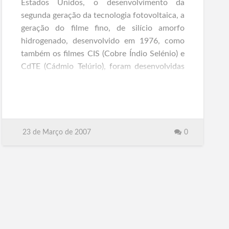
Estados Unidos, o desenvolvimento da
segunda geração da tecnologia fotovoltaica, a
geração do filme fino, de silício amorfo
hidrogenado, desenvolvido em 1976, como
também os filmes CIS (Cobre Índio Selénio) e
CdTE (Cádmio Telúrio), foram desenvolvidas
para reduzir os custos da tecnologia
fotovoltaica através do desenvolvimento de
materiais de menor custo e com processos
produtivos mais eficientes. (SPES, 2006)
23 de Março de 2007
0
Painéis Solares Fotovoltaicos
Read more