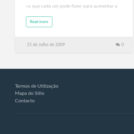
«o que cada um pode fazer para aumentar a
eficiência energética e minorar o impacto da
utilização de combustíveis fósseis, como o
Read more
gás natural, o petróleo e o carvão», citação
do comunicado.
Os frequentadores destas praias e amantes
15 de Julho de 2009
0
do Sol radiante que brilha neste nosso país,
poderão assim aprender um pouco m…
Termos de Utilização
Mapa do Sítio
Contacto