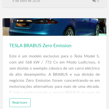
Autonomia por carga: 320 km
4 de Abril de 2016
0
0 aos 100 km: 6 seg
Lugares: 5
Segurança: 5 estrelas nos testes
Condução em Autopiloto
TESLA BRABUS Zero Emission
Preparado para carga rápida
Este é um modelo exclusivo para o Tesla Model S,
Embora já se possa fazer a encomenda deste novo
com até 568 kW / 772 Cv em Modo Ludicrous, é
modelo, os primeiros vão ser entregues …
sem dúvida o exemplo clássico de um carro eléctrico
de alto desempenho. A BRABUS e sua divisão de
negócios Zero Emission foram concentrando-se em
motorizações alternativas para mais de uma década.
É lógico então investir a perícia BRABUS de mais de
35 anos na construção automóvel e sintonia ao mais
Read more
alto nível num programa de aperfeicoamento para o