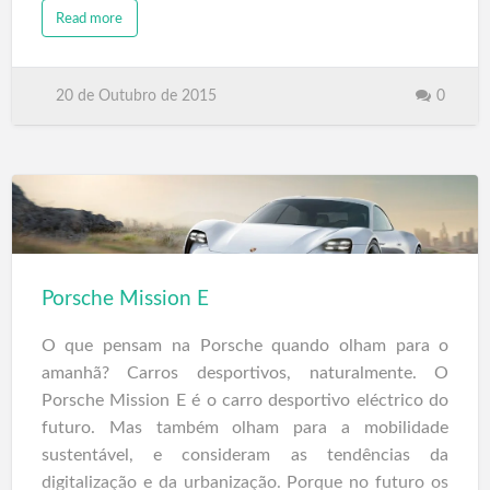
1 é uma unidade que desenvolve 30 kW de potência
Read more
contínua e 80kW (107 cv) no pico para 450Nm de
torque, permitindo que este veículo eléctrico,
20 de Outubro de 2015
0
pesando só 800 kg e 3.56 m de comprimento,
consiga de 0 a 100 km/h em 8 segundos e uma
velocidade máxima de 160 km/h. Dois conjuntos de
baterias estão disponíveis, a partir de 16 kWh por
200 km e de 48 kWh para 400 km de alcance. "100%
Português", o seu design desportivo com um estilo
coupé e moto ao mesmo tempo. O interior recebe
um tablier com funções multimídia e GPS. O preço
Porsche Mission E
do VEECO RT Série 1 e 2, serão brevemente
O que pensam na Porsche quando olham para o
anunciados com as primeiras entreg…
amanhã? Carros desportivos, naturalmente. O
Porsche Mission E é o carro desportivo eléctrico do
futuro. Mas também olham para a mobilidade
sustentável, e consideram as tendências da
digitalização e da urbanização. Porque no futuro os