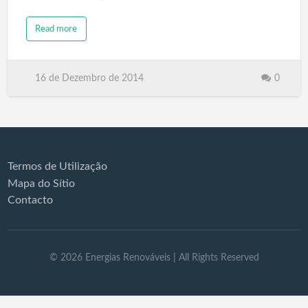
no outono, e na Europa em setembro de 2015.
Read more
O que é um Veículo com uma Célula de Combustível?
É um veículo equipado com um "Fuel Cell" (Célula de
16 de Dezembro de 2014
0
Combustível) que gera electricidade através de uma
reacção química entre hidrogénio e oxigénio que
alimenta o motor. O Hidrogénio que substitui a
gasolina como combustível, é uma fonte de energia
amiga do ambiente que pode ser produzido a partir
Termos de Utilização
de diversas matérias-primas.A Toyota também fez
Mapa do Sítio
uso da tecnologia de veículo de núcleo híbrido no
Contacto
desenvolvimento deste modelo. Desde os primeiros
estágios do seu esforço para tornar a mobilidade
sustentável…
©
2026
Energias Renováveis
| All Rights Reserved